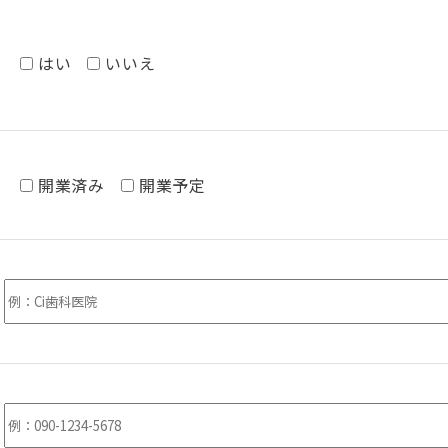
はい
いいえ
開業済み
開業予定