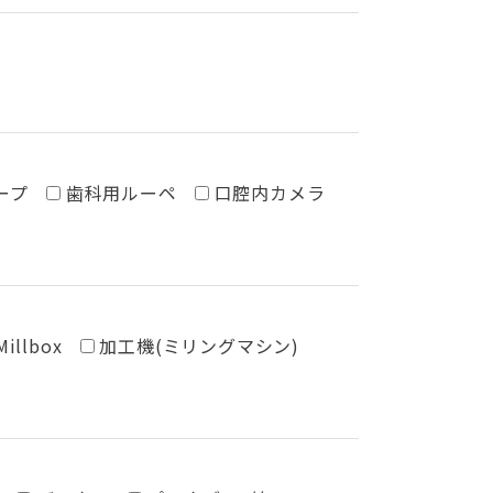
ープ
歯科用ルーペ
口腔内カメラ
Millbox
加工機(ミリングマシン)