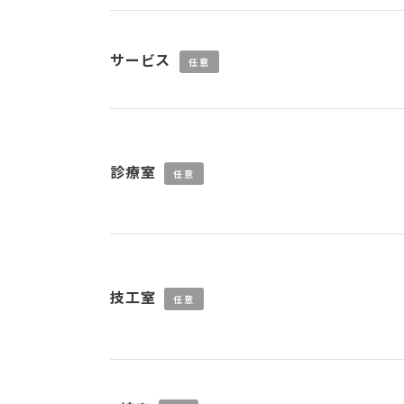
サービス
任意
診療室
任意
技工室
任意