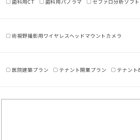
歯科用CT
歯科用パノラマ
セファロ分析ソフト
術視野撮影用ワイヤレスヘッドマウントカメラ
医院建築プラン
テナント開業プラン
テナント