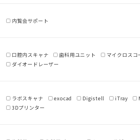
内覧会サポート
口腔内スキャナ
歯科用ユニット
マイクロスコ
ダイオードレーザー
ラボスキャナ
exocad
Digistell
iTray
3Dプリンター