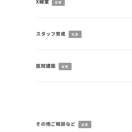
X線室
任意
スタッフ育成
任意
医院建築
任意
その他ご相談など
任意